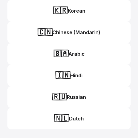
🇰🇷
Korean
🇨🇳
Chinese (Mandarin)
🇸🇦
Arabic
🇮🇳
Hindi
🇷🇺
Russian
🇳🇱
Dutch