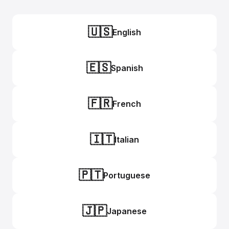
🇺🇸
English
🇪🇸
Spanish
🇫🇷
French
🇮🇹
Italian
🇵🇹
Portuguese
🇯🇵
Japanese