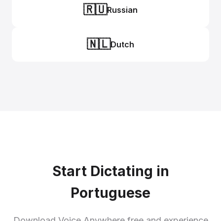
🇷🇺
Russian
🇳🇱
Dutch
Start Dictating in
Portuguese
Download Voice Anywhere free and experience