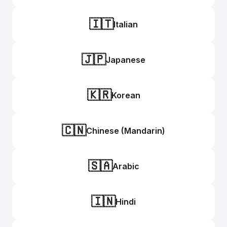
🇮🇹
Italian
🇯🇵
Japanese
🇰🇷
Korean
🇨🇳
Chinese (Mandarin)
🇸🇦
Arabic
🇮🇳
Hindi