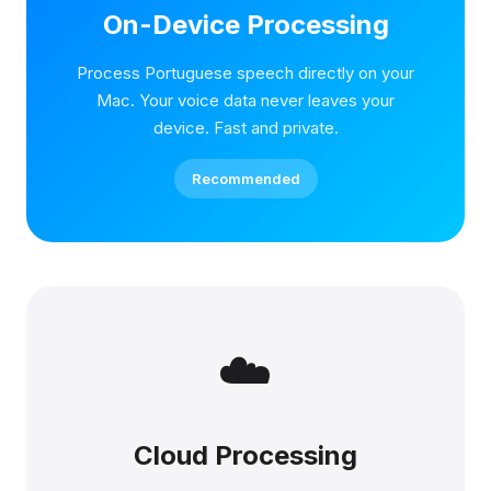
On-Device Processing
Process Portuguese speech directly on your
Mac. Your voice data never leaves your
device. Fast and private.
Recommended
☁️
Cloud Processing