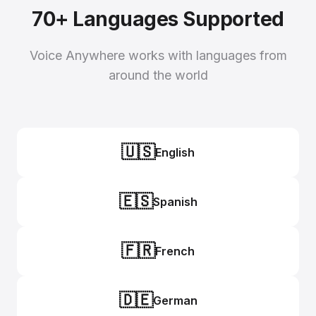
70+ Languages Supported
Voice Anywhere works with languages from
around the world
🇺🇸
English
🇪🇸
Spanish
🇫🇷
French
🇩🇪
German