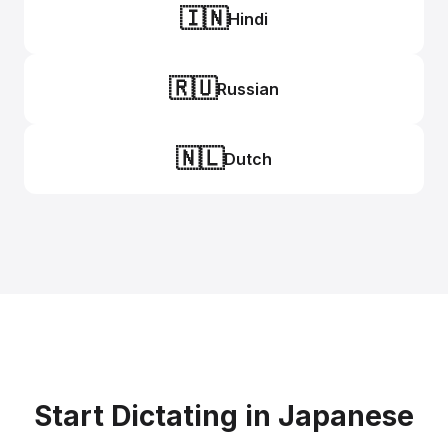
🇮🇳
Hindi
🇷🇺
Russian
🇳🇱
Dutch
Start Dictating in Japanese