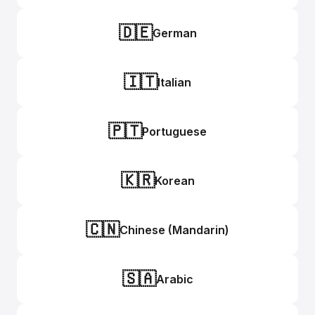
🇩🇪
German
🇮🇹
Italian
🇵🇹
Portuguese
🇰🇷
Korean
🇨🇳
Chinese (Mandarin)
🇸🇦
Arabic