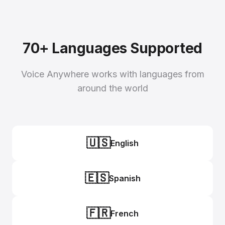
70+ Languages Supported
Voice Anywhere works with languages from
around the world
🇺🇸
English
🇪🇸
Spanish
🇫🇷
French