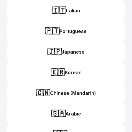
🇮🇹
Italian
🇵🇹
Portuguese
🇯🇵
Japanese
🇰🇷
Korean
🇨🇳
Chinese (Mandarin)
🇸🇦
Arabic