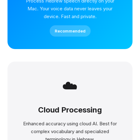
Process Hebrew speech directly on your
Mac. Your voice data never leaves your
device. Fast and private.
Recommended
☁️
Cloud Processing
Enhanced accuracy using cloud AI. Best for
complex vocabulary and specialized
terminology in Hebrew.