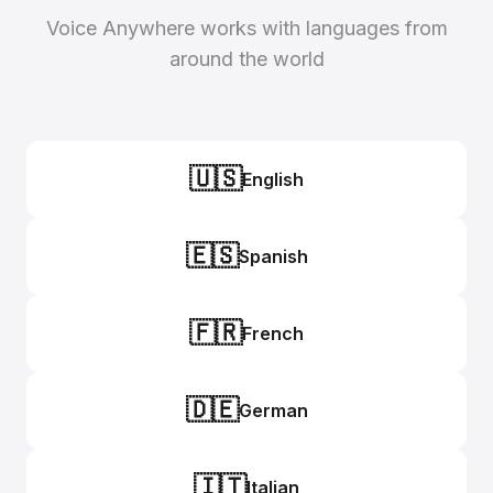
Voice Anywhere works with languages from
around the world
🇺🇸
English
🇪🇸
Spanish
🇫🇷
French
🇩🇪
German
🇮🇹
Italian