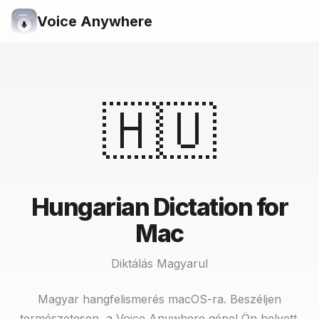
Voice Anywhere
🇭🇺
Hungarian Dictation for
Mac
Diktálás Magyarul
Magyar hangfelismerés macOS-ra. Beszéljen
természetesen, a Voice Anywhere gépel Ön helyett.