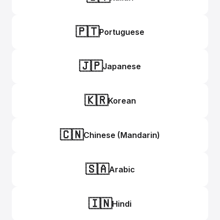
🇵🇹
Portuguese
🇯🇵
Japanese
🇰🇷
Korean
🇨🇳
Chinese (Mandarin)
🇸🇦
Arabic
🇮🇳
Hindi