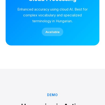
Enhanced accuracy using cloud AI. Best for
complex vocabulary and specialized
terminology in Hungarian.
Available
DEMO