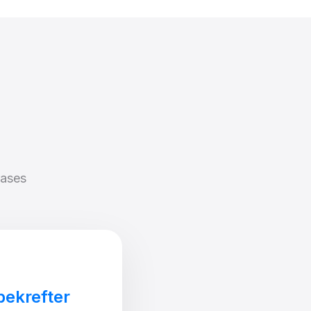
ases
bekrefter