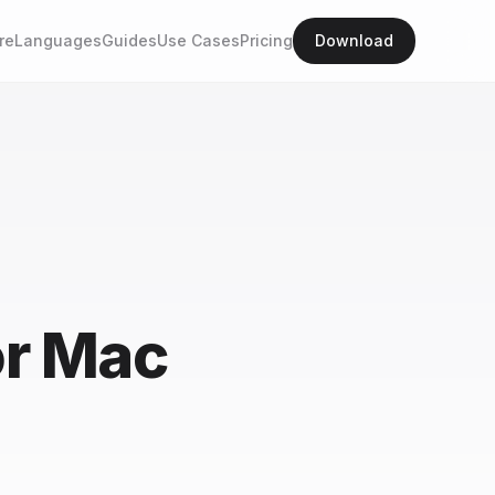
re
Languages
Guides
Use Cases
Pricing
Download
or Mac