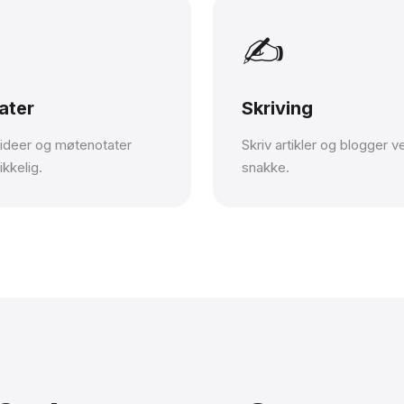

✍️
ater
Skriving
ideer og møtenotater
Skriv artikler og blogger v
ikkelig.
snakke.