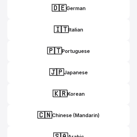
🇩🇪
German
🇮🇹
Italian
🇵🇹
Portuguese
🇯🇵
Japanese
🇰🇷
Korean
🇨🇳
Chinese (Mandarin)
🇸🇦
Arabic