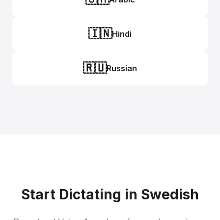
🇮🇳
Hindi
🇷🇺
Russian
Start Dictating in Swedish